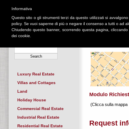
Informativa
Questo sito o gli strumenti terzi da questo utilizzati si avvalgono 
HOME
policy. Se vuoi saperne di più o negare il consenso a tutti o ad a
Chiudendo questo banner, scorrendo questa pagina, cliccando s
dei cookie.
SEARCH BY RFERENCE
Home > Contatti
Luxury Real Estate
Villas and Cottages
Land
Modulo Richiest
Holiday House
(Clicca sulla mappa p
Commercial Real Estate
Industrial Real Estate
Request in
Residential Real Estate